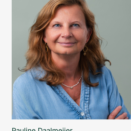
Ins
Wer
Pauline Daalmeijer