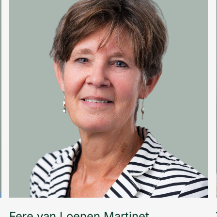
chrijven bij de praktijk
ken bij Huisartsenpraktijk Randwijck
Fere van Loenen Martinet