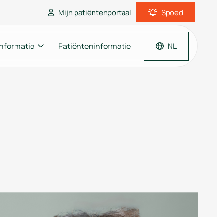
Mijn patiëntenportaal
Spoed
informatie
Patiënteninformatie
NL
Inloggen patiëntenportaal
Thuisarts
Moet ik naar de dokter?
gners
Alles over medicijnen
Een huisarts dichtbij
Medisch Centrum Randwijck