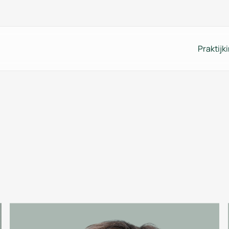
Praktijk
praak maken
Zorgaanbod
am
Ik ben student
edgevallen
Overgangsspreekuur
haalmedicijnen bestellen
Information for forei
sbezoek aanvragen
ed- en urineonderzoek
lgestelde vragen