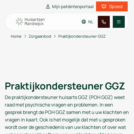
Spoed
Mijn patiëntenportaal
NL
Home
Zorgaanbod
Praktijkondersteuner GGZ
Ga naar de hoofdinhoud
Ga naar de footer
Ga naar de toegankelijkheidsinstellingen
Praktijkinformatie
Patiënteninformatie
Praktijkondersteuner GGZ
De praktijkondersteuner huisarts GGZ (POH GGZ) weet
raad met psychische vragen en problemen. In een
gesprek brengt de POH GGZ samen met u uw klachten en
vragen in kaart. Ook is het mogelijk dat met u gesproken
wordt over de geschiedenis van uw klachten of over wat