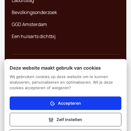
Labuitslag
Bevolkingsonderzoek
GGD Amsterdam
Een huisarts dichtbij
Deze website maakt gebruik van cookies
Privacybeleid
© 2026
Huisartsenpraktijk
Randwijck
Wij gebruiken cookies op deze website om te kunnen
analyseren, personaliseren en optimaliseren. Wil je deze
Informatieverstrekking
cookies accepteren of weigeren?
Aangedreven door Ontzorg.site
Klachtenregeling
Accepteren
Noodzakelijk (verplicht)
Contactformulier
Zonder deze cookies kan de website niet naar
behoren werken.
Zelf instellen
Complimentenformulier
Analytisch