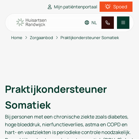
Spoed
Mijn patiëntenportaal
NL
Home
Zorgaanbod
Praktijkondersteuner Somatiek
Ga naar de hoofdinhoud
Ga naar de footer
Ga naar de toegankelijkheidsinstellingen
Praktijkinformatie
Patiënteninformatie
Praktijkondersteuner
Somatiek
Bij personen met een chronische ziekte zoals diabetes,
hoge bloeddruk, nierfunctieverlies, astma en COPD en
hart- en vaatziekten is periodieke controle noodzakelijk.